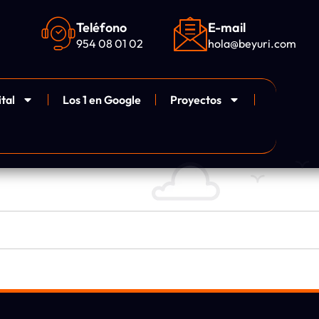
Teléfono
E-mail
954 08 01 02
hola@beyuri.com
ital
Los 1 en Google
Proyectos