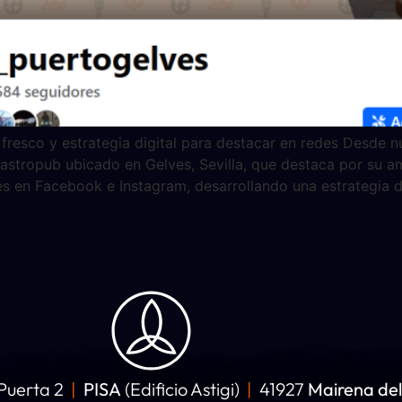
 fresco y estrategia digital para destacar en redes Desde 
gastropub ubicado en Gelves, Sevilla, que destaca por su a
s en Facebook e Instagram, desarrollando una estrategia 
uerta 2
|
PISA
(Edificio Astigi)
|
41927
Mairena del