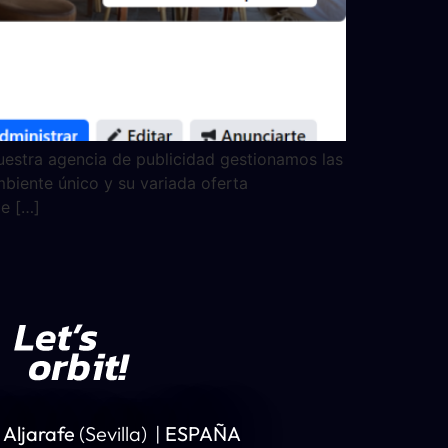
nuestra agencia de publicidad gestionamos las
mbiente único y su variada oferta
de […]
 Aljarafe
(Sevilla) |
ESPAÑA