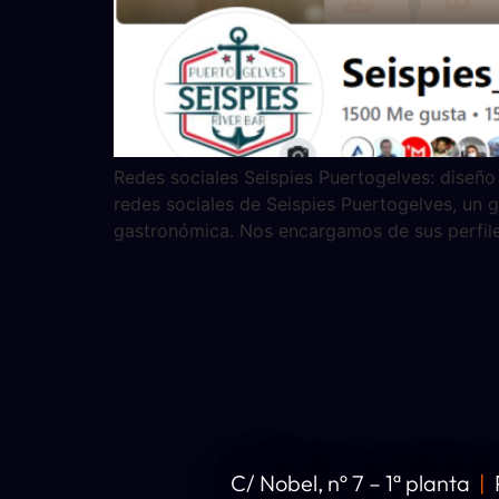
Redes sociales Seispies Puertogelves: diseño
redes sociales de Seispies Puertogelves, un 
gastronómica. Nos encargamos de sus perfile
C/ Nobel, nº 7 – 1ª planta
|
P